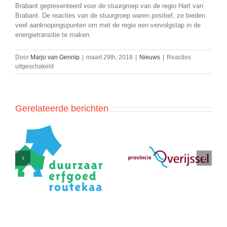
Brabant gepresenteerd voor de stuurgroep van de regio Hart van
Brabant. De reacties van de stuurgroep waren positief, ze bieden
veel aanknopingspunten om met de regio een vervolgstap in de
energietransitie te maken.
Door
Marjo van Gennip
|
maart 29th, 2018
|
Nieuws
|
Reacties
voor
uitgeschakeld
Presentatie
evaluatie
deal;
“Op
Gerelateerde berichten
weg
naar
energieneutrale
woningen
in
Plan van aanpak voor
Volgende stappen in
Hart
e
evaluatie
het onderzoek naar
van
me
duurzaamheid en
warmtenetten in regio
Brabant”
e
circulariteit voor
IJmond
goed
provincie Overijssel
ontvangen