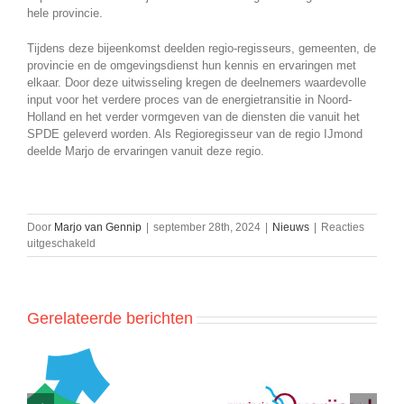
hele provincie.
Tijdens deze bijeenkomst deelden regio-regisseurs, gemeenten, de
provincie en de omgevingsdienst hun kennis en ervaringen met
elkaar. Door deze uitwisseling kregen de deelnemers waardevolle
input voor het verdere proces van de energietransitie in Noord-
Holland en het verder vormgeven van de diensten die vanuit het
SPDE geleverd worden. Als Regioregisseur van de regio IJmond
deelde Marjo de ervaringen vanuit deze regio.
Door
Marjo van Gennip
|
september 28th, 2024
|
Nieuws
|
Reacties
voor
uitgeschakeld
Bijeenkomst
van
het
SPDE
Gerelateerde berichten
in
Amsterdam
Plan van aanpak voor
Volgende stappen in