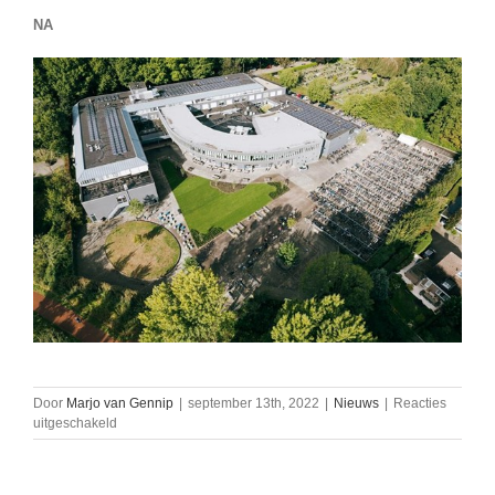
NA
Door
Marjo van Gennip
|
september 13th, 2022
|
Nieuws
|
Reacties
voor
uitgeschakeld
Acties
vanuit
de