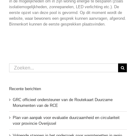
in de mogelijkheden om in zijn woning energie te besparen (zoals
isolatiemogelijkheden, zonnepanelen, LED verlichting etc.). De
eerste opzet van deze pool is gevormd. Op dit moment wordt de
website, waar bewoners een gesprek kunnen aanvragen, afgerond.
Binnenkort kunnen de eerste gesprekken plaatsvinden.
Zoeken
naar:
Recente berichten
GRC officieel ondersteuner van de Routekaart Duurzame
Monumenten van de RCE
Plan van aanpak voor evaluatie duurzaamheid en circulariteit
voor provincie Overijssel
Volgende stappen in het onderzoek naar warmtenetten in regio