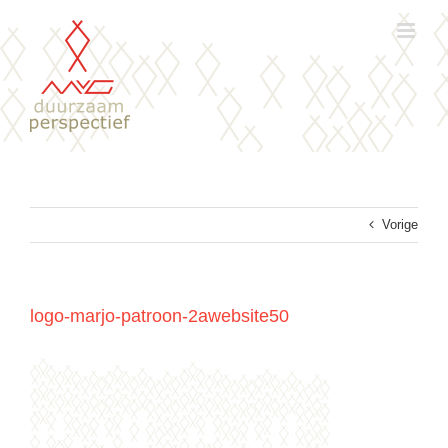
Ga
naar
inhoud
Vorige
logo-marjo-patroon-2awebsite50