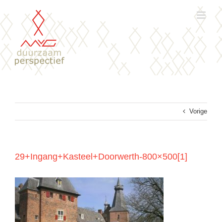
Ga
naar
inhoud
Vorige
29+Ingang+Kasteel+Doorwerth-800×500[1]