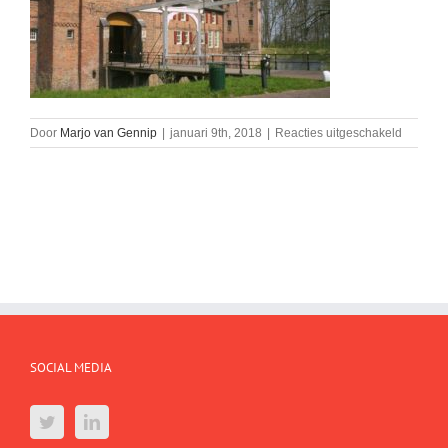
voor
Door
Marjo van Gennip
|
januari 9th, 2018
|
Reacties uitgeschakeld
29+Inga
800×500
SOCIAL MEDIA